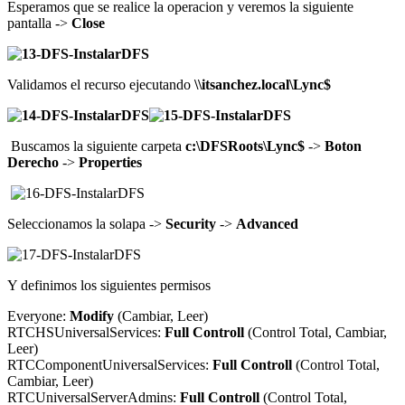
Esperamos que se realice la operacion y veremos la siguiente
pantalla ->
Close
Validamos el recurso ejecutando
\\itsanchez.local\Lync$
Buscamos la siguiente carpeta
c:\DFSRoots\Lync$
->
Boton
Derecho
->
Properties
Seleccionamos la solapa ->
Security
->
Advanced
Y definimos los siguientes permisos
Everyone:
Modify
(Cambiar, Leer)
RTCHSUniversalServices:
Full Controll
(Control Total, Cambiar,
Leer)
RTCComponentUniversalServices:
Full Controll
(Control Total,
Cambiar, Leer)
RTCUniversalServerAdmins:
Full Controll
(Control Total,