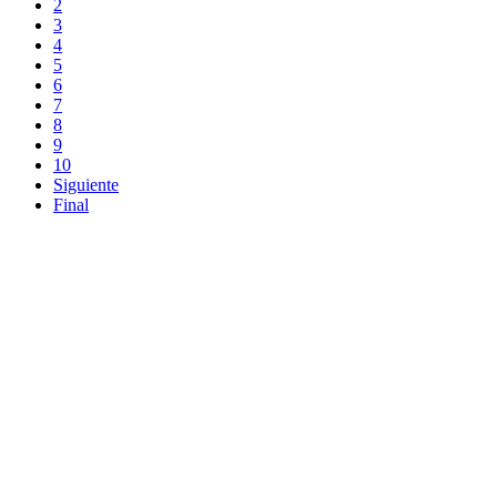
2
3
4
5
6
7
8
9
10
Siguiente
Final